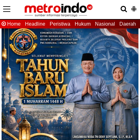
Home
Headline
Peristiwa
Hukum
Nasional
Daerah