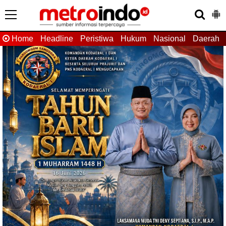
Home
Headline
Peristiwa
Hukum
Nasional
Daerah