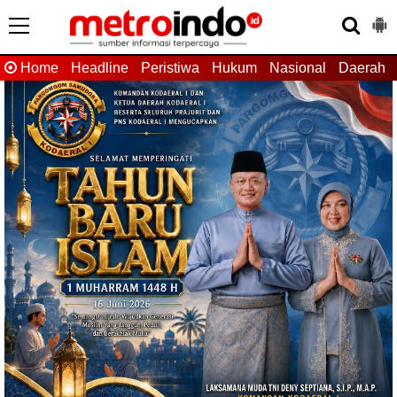
Home
Headline
Peristiwa
Hukum
Nasional
Daerah