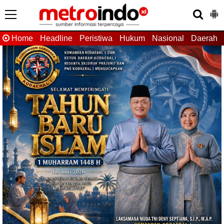
Home
Headline
Peristiwa
Hukum
Nasional
Daerah